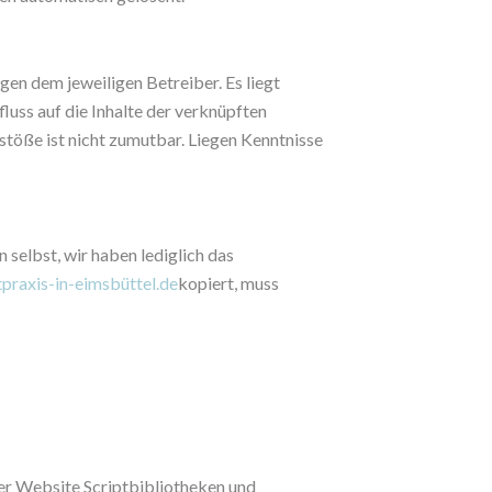
en dem jeweiligen Betreiber. Es liegt
fluss auf die Inhalte der verknüpften
töße ist nicht zumutbar. Liegen Kenntnisse
 selbst, wir haben lediglich das
raxis-in-eimsbüttel.de
kopiert, muss
er Website Scriptbibliotheken und