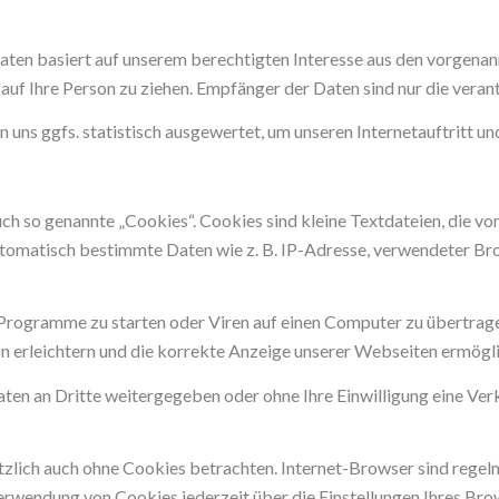
aten basiert auf unserem berechtigten Interesse aus den vorgen
uf Ihre Person zu ziehen. Empfänger der Daten sind nur die verant
uns ggfs. statistisch ausgewertet, um unseren Internetauftritt un
h so genannte „Cookies“. Cookies sind kleine Textdateien, die vo
utomatisch bestimmte Daten wie z. B. IP-Adresse, verwendeter Br
rogramme zu starten oder Viren auf einen Computer zu übertrage
n erleichtern und die korrekte Anzeige unserer Webseiten ermögl
 Daten an Dritte weitergegeben oder ohne Ihre Einwilligung eine 
zlich auch ohne Cookies betrachten. Internet-Browser sind regelmä
erwendung von Cookies jederzeit über die Einstellungen Ihres Brow