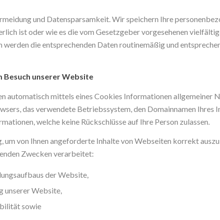
ermeidung und Datensparsamkeit. Wir speichern Ihre personenbezog
lich ist oder wie es die vom Gesetzgeber vorgesehenen vielfältig
en werden die entsprechenden Daten routinemäßig und entsprechen
m Besuch unserer Website
n automatisch mittels eines Cookies Informationen allgemeiner Na
owsers, das verwendete Betriebssystem, den Domainnamen Ihres In
ormationen, welche keine Rückschlüsse auf Ihre Person zulassen.
, um von Ihnen angeforderte Inhalte von Webseiten korrekt auszuli
genden Zwecken verarbeitet:
dungsaufbaus der Website,
g unserer Website,
ilität sowie