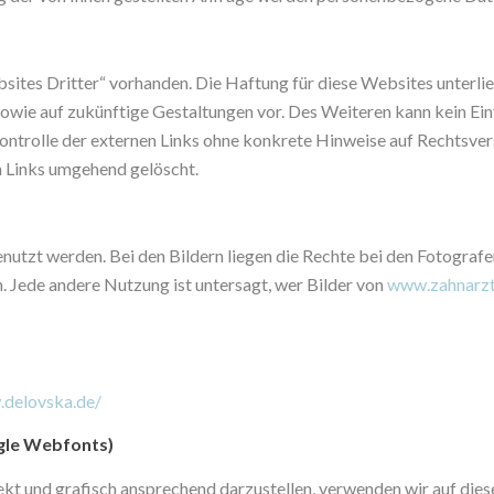
ites Dritter“ vorhanden. Die Haftung für diese Websites unterlieg
 sowie auf zukünftige Gestaltungen vor. Des Weiteren kann kein Ein
trolle der externen Links ohne konkrete Hinweise auf Rechtsvers
n Links umgehend gelöscht.
enutzt werden. Bei den Bildern liegen die Rechte bei den Fotografen
 Jede andere Nutzung ist untersagt, wer Bilder von
www.zahnarztp
.delovska.de/
gle Webfonts
)
kt und grafisch ansprechend darzustellen, verwenden wir auf dies